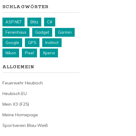
SCHLAGWÖRTER
ASP.NET
Blitz
C#
Ferienhaus
Gadget
Garmin
Google
GPS
Instinct
Nikon
Pixel
Xperia
ALLGEMEIN
Feuerwehr Heubisch
Heubisch.EU
Mein X3 (F25)
Meine Homepage
Sportverein Blau-Weiß