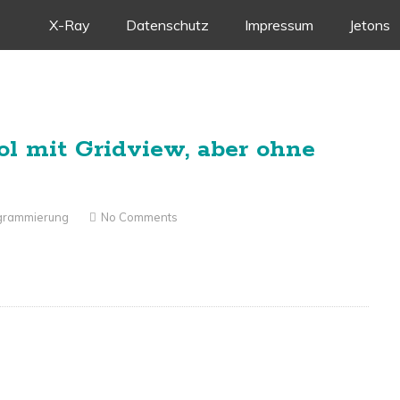
Skip
X-Ray
Datenschutz
Impressum
Jetons
to
content
l mit Gridview, aber ohne
grammierung
No Comments