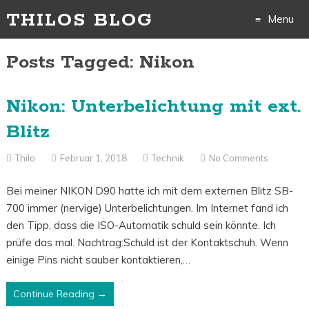
THILOS BLOG
Menu
Skip
Posts Tagged: Nikon
to
Nikon: Unterbelichtung mit ext.
content
Blitz
Thilo
Februar 1, 2018
Technik
No Comments
Bei meiner NIKON D90 hatte ich mit dem externen Blitz SB-
700 immer (nervige) Unterbelichtungen. Im Internet fand ich
den Tipp, dass die ISO-Automatik schuld sein könnte. Ich
prüfe das mal. Nachtrag:Schuld ist der Kontaktschuh. Wenn
einige Pins nicht sauber kontaktieren,…
Continue Reading →