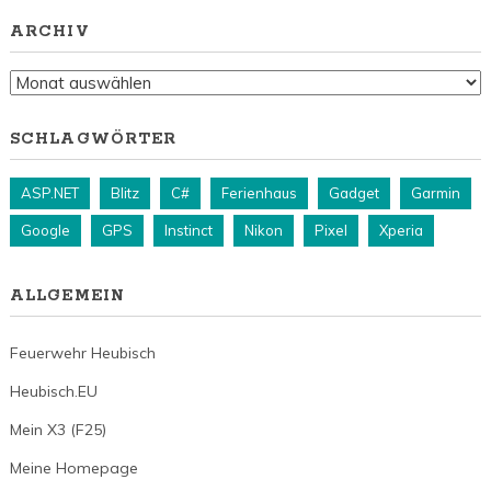
ARCHIV
Archiv
SCHLAGWÖRTER
ASP.NET
Blitz
C#
Ferienhaus
Gadget
Garmin
Google
GPS
Instinct
Nikon
Pixel
Xperia
ALLGEMEIN
Feuerwehr Heubisch
Heubisch.EU
Mein X3 (F25)
Meine Homepage