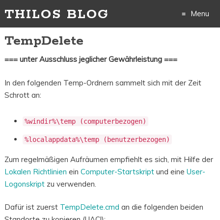
THILOS BLOG
Menu
TempDelete
Skip
=== unter Ausschluss jeglicher Gewährleistung ===
to
content
In den folgenden Temp-Ordnern sammelt sich mit der Zeit
Schrott an:
%windir%\temp (computerbezogen)
%localappdata%\temp (benutzerbezogen)
Zum regelmäßigen Aufräumen empfiehlt es sich, mit Hilfe der
Lokalen Richtlinien
ein
Computer-Startskript
und eine
User-
Logonskript
zu verwenden.
Dafür ist zuerst
TempDelete.cmd
an die folgenden beiden
Standorte zu kopieren (UAC!):