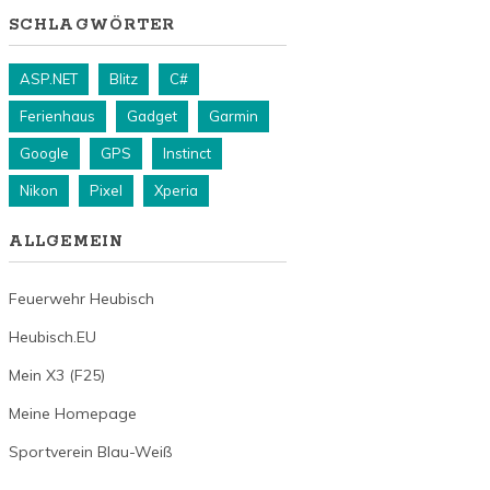
SCHLAGWÖRTER
ASP.NET
Blitz
C#
Ferienhaus
Gadget
Garmin
Google
GPS
Instinct
Nikon
Pixel
Xperia
ALLGEMEIN
Feuerwehr Heubisch
Heubisch.EU
Mein X3 (F25)
Meine Homepage
Sportverein Blau-Weiß