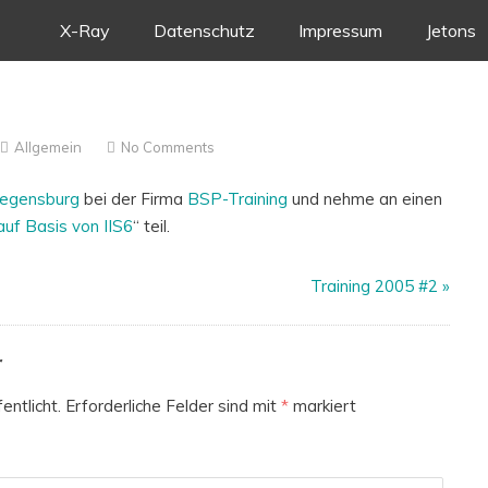
Skip
X-Ray
Datenschutz
Impressum
Jetons
to
content
Allgemein
No Comments
egensburg
bei der Firma
BSP-Training
und nehme an einen
f Basis von IIS6
“ teil.
Training 2005 #2
»
r
entlicht.
Erforderliche Felder sind mit
*
markiert