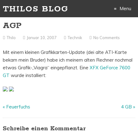
THILOS BLOG
Menu
AGP
Skip
to
Thilo
Januar 10, 2007
Technik
No Comments
content
Mit einem kleinen Grafikkarten-Update (dei alte ATI-Karte
bekam mein Bruder) habe ich meinem alten Rechner nochmal
etwas Grafik-„Viagra“ eingepflanzt. Eine
XFX GeForce 7600
GT
wurde installiert:
«
Feuerfuchs
4 GB
»
Schreibe einen Kommentar