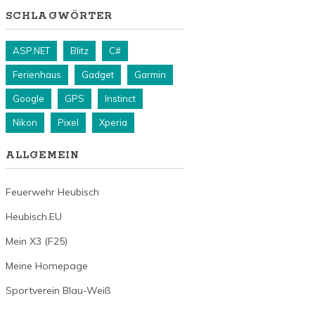
SCHLAGWÖRTER
ASP.NET
Blitz
C#
Ferienhaus
Gadget
Garmin
Google
GPS
Instinct
Nikon
Pixel
Xperia
ALLGEMEIN
Feuerwehr Heubisch
Heubisch.EU
Mein X3 (F25)
Meine Homepage
Sportverein Blau-Weiß