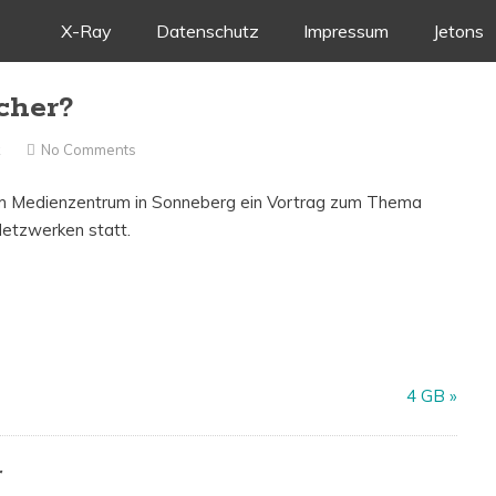
Skip
X-Ray
Datenschutz
Impressum
Jetons
to
icher?
content
k
No Comments
im Medienzentrum in Sonneberg ein Vortrag zum Thema
Netzwerken statt.
4 GB
»
r