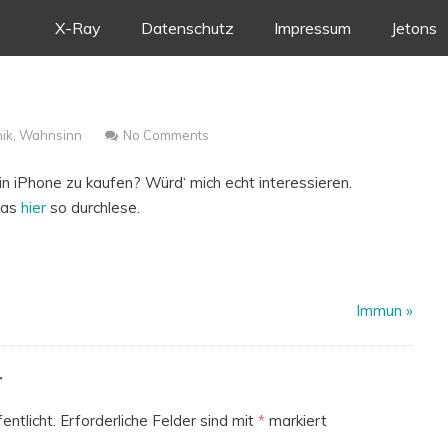
Skip
X-Ray
Datenschutz
Impressum
Jetons
to
content
ik
,
Wahnsinn
No Comments
ein iPhone zu kaufen? Würd‘ mich echt interessieren.
 das
hier
so durchlese.
Immun
»
r
entlicht.
Erforderliche Felder sind mit
*
markiert