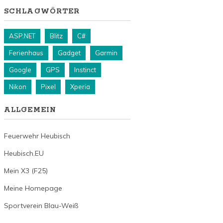
SCHLAGWÖRTER
ASP.NET
Blitz
C#
Ferienhaus
Gadget
Garmin
Google
GPS
Instinct
Nikon
Pixel
Xperia
ALLGEMEIN
Feuerwehr Heubisch
Heubisch.EU
Mein X3 (F25)
Meine Homepage
Sportverein Blau-Weiß