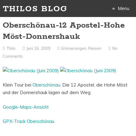
THILOS BLOG
Menu
Oberschönau-12 Apostel-Hohe
Skip
Möst-Donnershauk
to
Thilo
Juni 16, 2009
Erinnerungen
,
Reisen
No
content
Comments
Klein Tour bei
Oberschönau
. Die 12 Apostel, die Hohe Möst
und der Donnershauk lagen auf dem Weg.
Google-Maps-Ansicht
GPX-Track Oberschönau