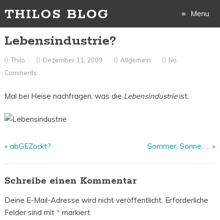
THILOS BLOG
Menu
Lebensindustrie?
Skip
to
Thilo
Dezember 11, 2009
Allgemein
No
Comments
content
Mal bei Heise nachfragen, was die
Lebensindustrie
ist.
«
abGEZockt?
Sommer, Sonne, …
»
Schreibe einen Kommentar
Deine E-Mail-Adresse wird nicht veröffentlicht.
Erforderliche
Felder sind mit
*
markiert