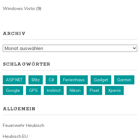
Windows Vista
(9)
ARCHIV
Archiv
SCHLAGWÖRTER
ASP.NET
Blitz
C#
Ferienhaus
Gadget
Garmin
Google
GPS
Instinct
Nikon
Pixel
Xperia
ALLGEMEIN
Feuerwehr Heubisch
Heubisch.EU