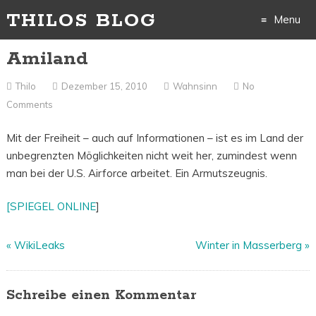
THILOS BLOG
Menu
Amiland
Skip
to
Thilo
Dezember 15, 2010
Wahnsinn
No
Comments
content
Mit der Freiheit – auch auf Informationen – ist es im Land der
unbegrenzten Möglichkeiten nicht weit her, zumindest wenn
man bei der U.S. Airforce arbeitet. Ein Armutszeugnis.
[SPIEGEL ONLINE
]
«
WikiLeaks
Winter in Masserberg
»
Schreibe einen Kommentar