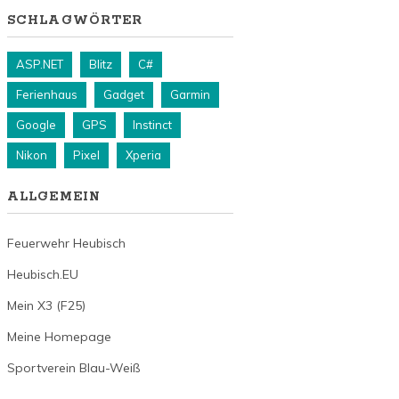
SCHLAGWÖRTER
ASP.NET
Blitz
C#
Ferienhaus
Gadget
Garmin
Google
GPS
Instinct
Nikon
Pixel
Xperia
ALLGEMEIN
Feuerwehr Heubisch
Heubisch.EU
Mein X3 (F25)
Meine Homepage
Sportverein Blau-Weiß