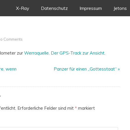
Skip
X-Ray
Datenschutz
Impressum
Jetons
to
content
No Comments
lometer zur
Werraquelle
.
Der GPS-Track zur Ansicht
.
re, wenn
Panzer für einen „Gottesstaat“
»
r
entlicht.
Erforderliche Felder sind mit
*
markiert