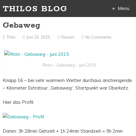
THILOS BLOG
Menu
Gebaweg
Skip
to
Thilo
Juni 15, 2015
Reisen
No Comments
content
Rhön – Gebaweg – Juni 2015
Knapp 16 – bei sehr warmem Wetter durchaus anstrengende
– Kilometer Extratour „Gebaweg“. Startpunkt war Oberkatz.
Hier das Profil:
Daten: 3h 28min Gehzeit + 1h 24min Standzeit = 5h 2min