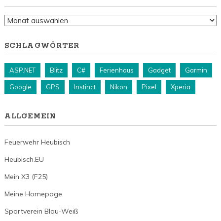
Archiv
SCHLAGWÖRTER
ASP.NET
Blitz
C#
Ferienhaus
Gadget
Garmin
Google
GPS
Instinct
Nikon
Pixel
Xperia
ALLGEMEIN
Feuerwehr Heubisch
Heubisch.EU
Mein X3 (F25)
Meine Homepage
Sportverein Blau-Weiß