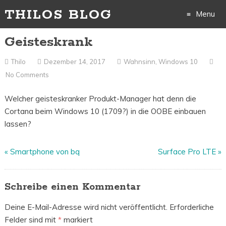
THILOS BLOG
Menu
Geisteskrank
Skip
to
Thilo
Dezember 14, 2017
Wahnsinn
,
Windows 10
No Comments
content
Welcher geisteskranker Produkt-Manager hat denn die
Cortana beim Windows 10 (1709?) in die OOBE einbauen
lassen?
«
Smartphone von bq
Surface Pro LTE
»
Schreibe einen Kommentar
Deine E-Mail-Adresse wird nicht veröffentlicht.
Erforderliche
Felder sind mit
*
markiert