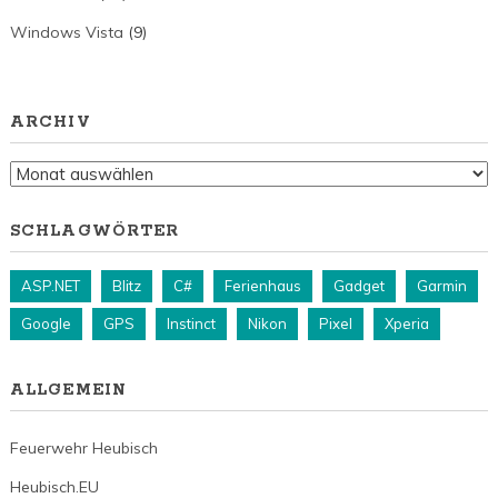
Windows Vista
(9)
ARCHIV
Archiv
SCHLAGWÖRTER
ASP.NET
Blitz
C#
Ferienhaus
Gadget
Garmin
Google
GPS
Instinct
Nikon
Pixel
Xperia
ALLGEMEIN
Feuerwehr Heubisch
Heubisch.EU