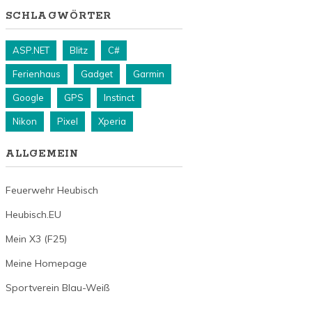
SCHLAGWÖRTER
ASP.NET
Blitz
C#
Ferienhaus
Gadget
Garmin
Google
GPS
Instinct
Nikon
Pixel
Xperia
ALLGEMEIN
Feuerwehr Heubisch
Heubisch.EU
Mein X3 (F25)
Meine Homepage
Sportverein Blau-Weiß