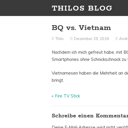
THILOS BLOG
BQ vs. Vietnam
Thilo
Dezember 29, 2018
Andr
Nachdem ich mich gefreut habe, mit BQ
Smartphones ohne Schnickschnack zu ve
Vietnamesen haben die Mehrheit an d
bringt.
«
Fire TV Stick
Schreibe einen Kommenta
Deine E-Mail-Adresse wird nicht veröff