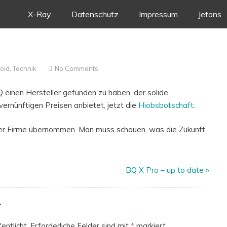
Skip
X-Ray
Datenschutz
Impressum
Jetons
to
content
oid
,
Technik
No Comments
 einen Hersteller gefunden zu haben, der solide
rnünftigen Preisen anbietet, jetzt die
Hiobsbotschaft:
er Firme übernommen. Man muss schauen, was die Zukunft
BQ X Pro – up to date
»
r
entlicht.
Erforderliche Felder sind mit
*
markiert