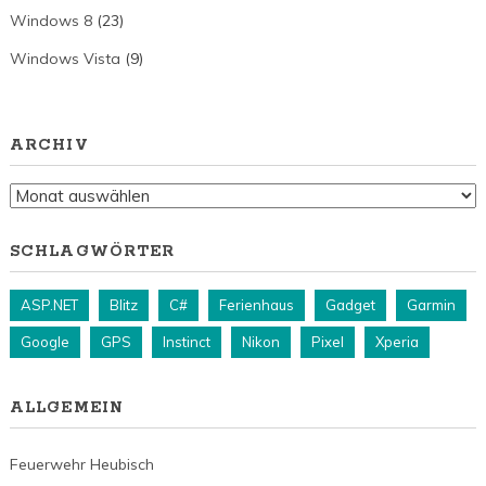
Windows 8
(23)
Windows Vista
(9)
ARCHIV
Archiv
SCHLAGWÖRTER
ASP.NET
Blitz
C#
Ferienhaus
Gadget
Garmin
Google
GPS
Instinct
Nikon
Pixel
Xperia
ALLGEMEIN
Feuerwehr Heubisch