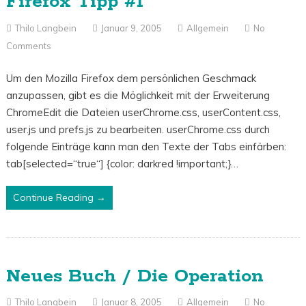
Firefox Tipp #1
Thilo Langbein
Januar 9, 2005
Allgemein
No
Comments
Um den Mozilla Firefox dem persönlichen Geschmack
anzupassen, gibt es die Möglichkeit mit der Erweiterung
ChromeEdit die Dateien userChrome.css, userContent.css,
user.js und prefs.js zu bearbeiten. userChrome.css durch
folgende Einträge kann man den Texte der Tabs einfärben:
tab[selected=“true“] {color: darkred !important;}…
Continue Reading →
Neues Buch / Die Operation
Thilo Langbein
Januar 8, 2005
Allgemein
No