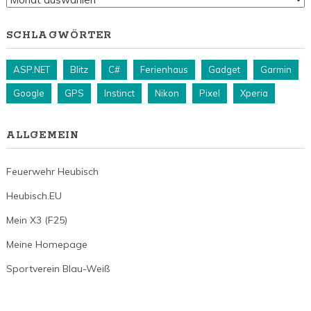
SCHLAGWÖRTER
ASP.NET
Blitz
C#
Ferienhaus
Gadget
Garmin
Google
GPS
Instinct
Nikon
Pixel
Xperia
ALLGEMEIN
Feuerwehr Heubisch
Heubisch.EU
Mein X3 (F25)
Meine Homepage
Sportverein Blau-Weiß