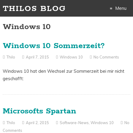
THILOS BLOG
Menu
Skip
Windows 10
to
Windows 10 Sommerzeit?
content
Thilo
April 7, 2015
Windows 10
No Comments
Windows 10 hat den Wechsel zur Sommerzeit bei mir nicht
geschafft:
Microsofts Spartan
Thilo
April 2, 2015
Software-News
,
Windows 10
No
Comments