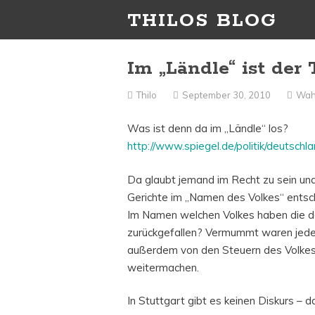
THILOS BLOG
Im „Ländle“ ist der 
Thilo
September 30, 2010
Wah
Was ist denn da im „Ländle“ los?
http://www.spiegel.de/politik/deutsch
Da glaubt jemand im Recht zu sein un
Gerichte im „Namen des Volkes“ ents
Im Namen welchen Volkes haben die de
zurückgefallen? Vermummt waren jeden
außerdem von den Steuern des Volkes b
weitermachen.
In Stuttgart gibt es keinen Diskurs – 