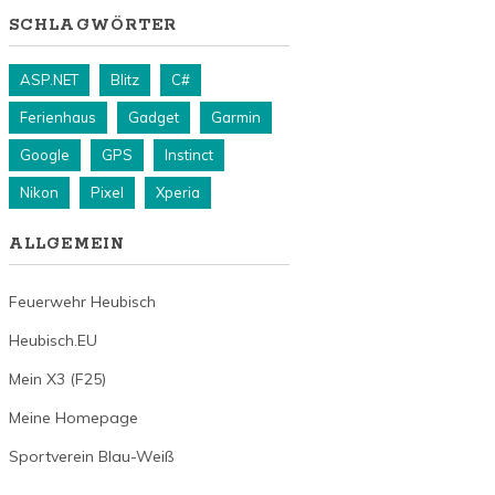
SCHLAGWÖRTER
ASP.NET
Blitz
C#
Ferienhaus
Gadget
Garmin
Google
GPS
Instinct
Nikon
Pixel
Xperia
ALLGEMEIN
Feuerwehr Heubisch
Heubisch.EU
Mein X3 (F25)
Meine Homepage
Sportverein Blau-Weiß