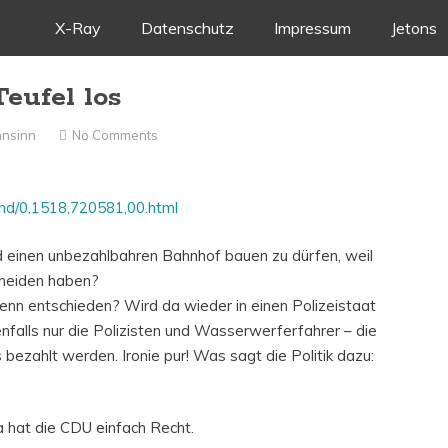
Skip
X-Ray
Datenschutz
Impressum
Jetons
to
Teufel los
content
nsinn
No Comments
land/0,1518,720581,00.html
d einen unbezahlbahren Bahnhof bauen zu dürfen, weil
cheiden haben?
nn entschieden? Wird da wieder in einen Polizeistaat
falls nur die Polizisten und Wasserwerferfahrer – die
ezahlt werden. Ironie pur! Was sagt die Politik dazu:
da hat die CDU einfach Recht.