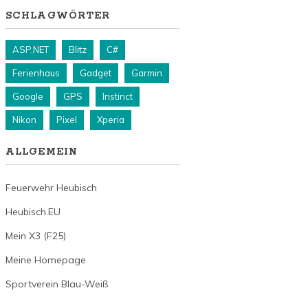
SCHLAGWÖRTER
ASP.NET
Blitz
C#
Ferienhaus
Gadget
Garmin
Google
GPS
Instinct
Nikon
Pixel
Xperia
ALLGEMEIN
Feuerwehr Heubisch
Heubisch.EU
Mein X3 (F25)
Meine Homepage
Sportverein Blau-Weiß