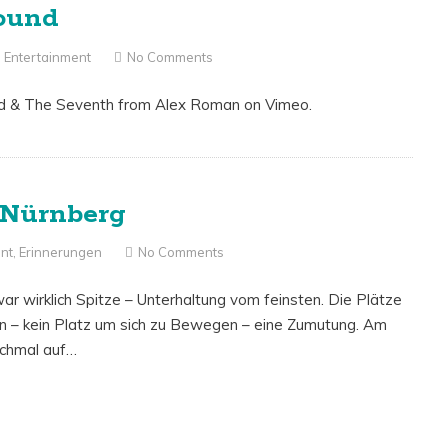
ound
,
Entertainment
No Comments
ird & The Seventh from Alex Roman on Vimeo.
 Nürnberg
nt
,
Erinnerungen
No Comments
r wirklich Spitze – Unterhaltung vom feinsten. Die Plätze
 – kein Platz um sich zu Bewegen – eine Zumutung. Am
ochmal auf…