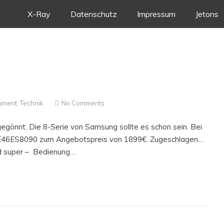
Skip
X-Ray
Datenschutz
Impressum
Jetons
to
content
inment
,
Technik
No Comments
gegönnt. Die 8-Serie von Samsung sollte es schon sein. Bei
 UE46ES8090 zum Angebotspreis von 1899€. Zugeschlagen…
ild super – Bedienung…