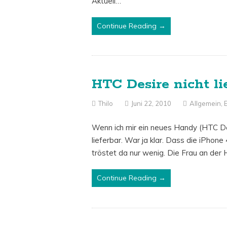
Aktuell…
Continue Reading →
HTC Desire nicht li
Thilo
Juni 22, 2010
Allgemein
,
Wenn ich mir ein neues Handy (HTC Desi
lieferbar. War ja klar. Dass die iPho
tröstet da nur wenig. Die Frau an der 
Continue Reading →