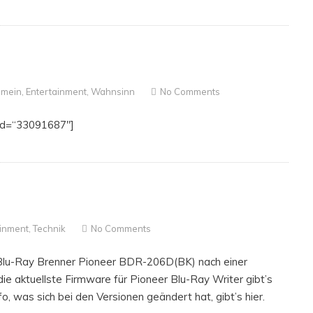
emein
,
Entertainment
,
Wahnsinn
No Comments
_id=“33091687″]
ainment
,
Technik
No Comments
 Blu-Ray Brenner Pioneer BDR-206D(BK) nach einer
ie aktuellste Firmware für Pioneer Blu-Ray Writer gibt’s
fo, was sich bei den Versionen geändert hat, gibt’s hier.