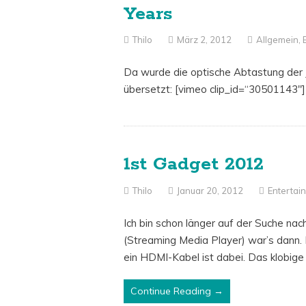
Years
Thilo
März 2, 2012
Allgemein
,
Da wurde die optische Abtastung der 
übersetzt: [vimeo clip_id=“30501143″]
1st Gadget 2012
Thilo
Januar 20, 2012
Entertai
Ich bin schon länger auf der Suche n
(Streaming Media Player) war’s dann. H
ein HDMI-Kabel ist dabei. Das klobige 
Continue Reading →