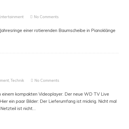
Entertainment
No Comments
Jahresringe einer rotierenden Baumscheibe in Pianoklänge
nment
,
Technik
No Comments
ach einem kompakten Videoplayer. Der neue WD TV Live
ier ein paar Bilder: Der Lieferumfang ist mickrig. Nicht mal
Netzteil ist nicht…